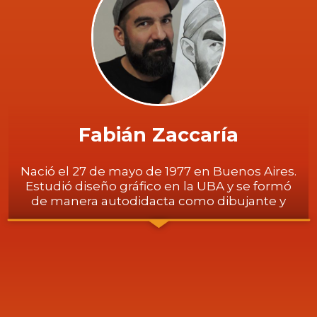
la película Operación Walsh.
Publicó sus ilustraciones en varios medios
gráficos y participó en programas de
televisión de C5N, Canal 9, Canal 13 y CNN en
español. Actualmente, trabaja en eventos
realizando caricaturas en vivo.
Fabián Zaccaría
Nació el 27 de mayo de 1977 en Buenos Aires.
Estudió diseño gráfico en la UBA y se formó
de manera autodidacta como dibujante y
caricaturista.
Participó con ilustraciones para diferentes
editoriales infantiles y juveniles, nacionales y
extranjeras, como: Rixmond de México, SM
de Puerto Rico, Puerto de Palos y Kapelusz-
Norma de Argentina.